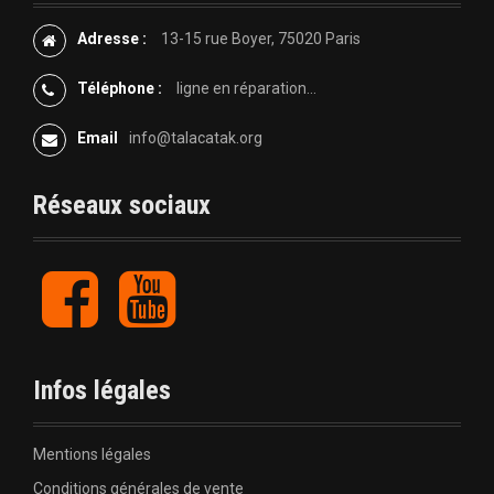
Adresse :
13-15 rue Boyer, 75020 Paris
Téléphone :
ligne en réparation...
Email
info@talacatak.org
Réseaux sociaux
F
Y
a
o
c
u
e
t
b
u
Infos légales
o
b
o
e
k
Mentions légales
Conditions générales de vente