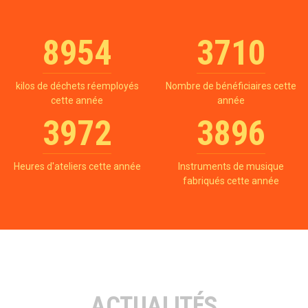
8954
3710
kilos de déchets réemployés
Nombre de bénéficiaires cette
cette année
année
3972
3896
Heures d'ateliers cette année
Instruments de musique
fabriqués cette année
ACTUALITÉS