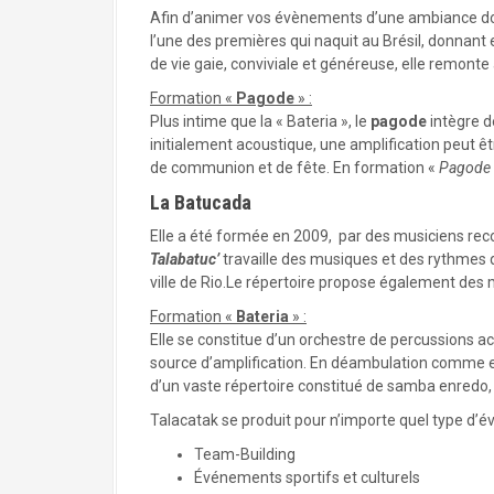
Afin d’animer vos évènements d’une ambiance dou
l’une des premières qui naquit au Brésil, donnant
de vie gaie, conviviale et généreuse, elle remont
Formation «
Pagode
» :
Plus intime que la « Bateria », le
pagode
intègre 
initialement acoustique, une amplification peut ê
de communion et de fête. En formation «
Pagode 
La Batucada
Elle a été formée en 2009, par des musiciens r
Talabatuc’
travaille des musiques et des rythmes q
ville de Rio.Le répertoire propose également des m
Formation «
Bateria
» :
Elle se constitue d’un orchestre de percussions 
source d’amplification. En déambulation comme en j
d’un vaste répertoire constitué de samba enredo
Talacatak se produit pour n’importe quel type d’é
Team-Building
Événements sportifs et culturels