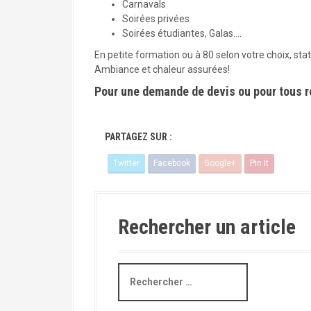
Carnavals
Soirées privées
Soirées étudiantes, Galas….
En petite formation ou à 80 selon votre choix, sta
Ambiance et chaleur assurées!
Pour une demande de devis ou pour tous 
PARTAGEZ SUR :
Twitter
Facebook
Google+
Pin It
Rechercher un article
R
e
c