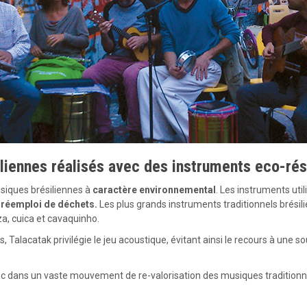
liennes réalisés avec des instruments eco-ré
siques brésiliennes à
caractère environnemental
. Les instruments util
u
réemploi de déchets
.
Les plus grands instruments traditionnels brésili
a, cuica et cavaquinho.
alacatak privilégie le jeu acoustique, évitant ainsi le recours à une so
t donc dans un vaste mouvement de re-valorisation des musiques traditionn