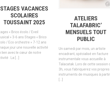
STAGES VACANCES
SCOLAIRES
ATELIERS
TOUSSAINT 2025
TALAFABRIC’
MENSUELS TOUT
ages « Brico écolo / Eveil
usical » 3-6 ans Stages « Brico
PUBLIC
colo / Eco orchestre » 7-12 ans
haque jour une nouvelle activité
Un samedi par mois, un artiste
n lien avec le cœur de notre
encadrant, spécialisé en facture
tivité : La […]
instrumentale vous accueille à
Talacatak. Lors de cette session 
3h, vous fabriquerez vos propres
instruments de musiques à partir
[…]