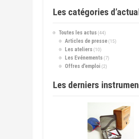
h
e
Les catégories d’actua
r
c
h
Toutes les actus
(44)
e
p
Articles de presse
(15)
o
Les ateliers
(10)
u
Les Evénements
(7)
r
Offres d'emploi
(2)
:
Les derniers instrume