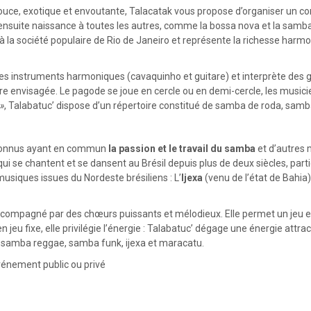
ce, exotique et envoutante, Talacatak vous propose d’organiser un co
 ensuite naissance à toutes les autres, comme la bossa nova et la samb
e à la société populaire de Rio de Janeiro et représente la richesse ha
des instruments harmoniques (cavaquinho et guitare) et interprète des
tre envisagée. Le pagode se joue en cercle ou en demi-cercle, les musici
»
, Talabatuc’ dispose d’un répertoire constitué de samba de roda, samba 
econnus ayant en commun
la passion et le travail du samba
et d’autres 
ui se chantent et se dansent au Brésil depuis plus de deux siècles, part
usiques issues du Nordeste brésiliens : L’
Ijexa
(venu de l’état de Bahia)
accompagné par des chœurs puissants et mélodieux. Elle permet un jeu
eu fixe, elle privilégie l’énergie : Talabatuc’ dégage une énergie attrac
, samba reggae, samba funk, ijexa et maracatu.
vénement public ou privé