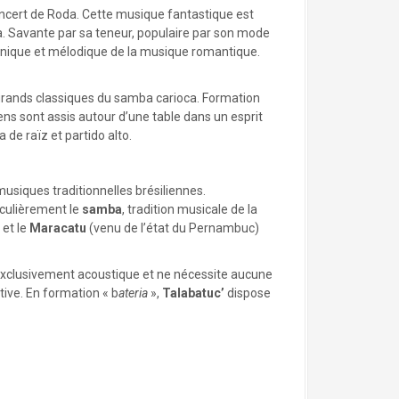
ncert de Roda. Cette musique fantastique est
a. Savante par sa teneur, populaire par son mode
rmonique et mélodique de la musique romantique.
 grands classiques du samba carioca. Formation
ens sont assis autour d’une table dans un esprit
de raïz et partido alto.
musiques traditionnelles brésiliennes.
iculièrement le
samba
, tradition musicale de la
 et le
Maracatu
(venu de l’état du Pernambuc)
 exclusivement acoustique et ne nécessite aucune
tive. En formation « b
ateria
»,
Talabatuc’
dispose