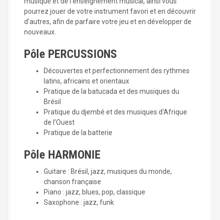
a
musique et de l’enseignement musical, ainsi vous
l
pourrez jouer de votre instrument favori et en découvrir
d’autres, afin de parfaire votre jeu et en développer de
nouveaux.
Pôle PERCUSSIONS
Découvertes et perfectionnement des rythmes
latins, africains et orientaux
Pratique de la batucada et des musiques du
Brésil
Pratique du djembé et des musiques d’Afrique
de l’Ouest
Pratique de la batterie
Pôle HARMONIE
Guitare : Brésil, jazz, musiques du monde,
chanson française
Piano : jazz, blues, pop, classique
Saxophone : jazz, funk