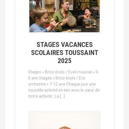
STAGES VACANCES
SCOLAIRES TOUSSAINT
2025
Stages « Brico écolo / Eveil musical » 3-
6 ans Stages « Brico écolo / Eco
orchestre » 7-12 ans Chaque jour une
nouvelle activité en lien avec le cœur de
notre activité : La […]