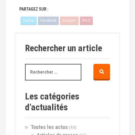
PARTAGEZ SUR :
Twitter
Facebook
Google+
Pin It
Rechercher un article
R
e
c
h
e
Les catégories
r
d’actualités
c
h
e
p
Toutes les actus
(44)
o