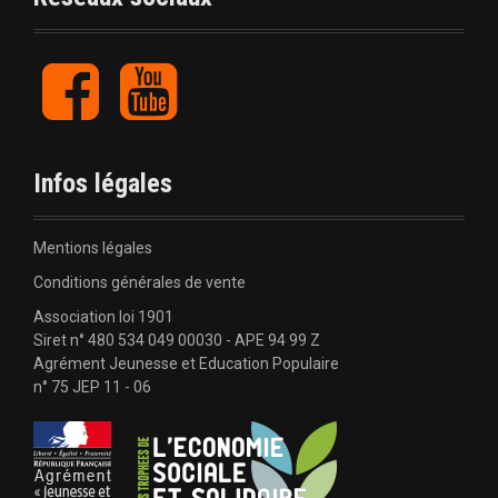
F
Y
a
o
c
u
e
t
b
u
Infos légales
o
b
o
e
k
Mentions légales
Conditions générales de vente
Association loi 1901
Siret n° 480 534 049 00030 - APE 94 99 Z
Agrément Jeunesse et Education Populaire
n° 75 JEP 11 - 06