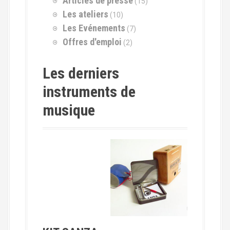
Articles de presse
(15)
u
r
Les ateliers
(10)
Les Evénements
(7)
:
Offres d'emploi
(2)
Les derniers
instruments de
musique