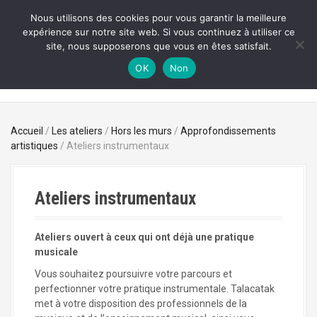
A
Nous utilisons des cookies pour vous garantir la meilleure
l
expérience sur notre site web. Si vous continuez à utiliser ce
TALACATAK
l
site, nous supposerons que vous en êtes satisfait.
e
Musique, Art & Environnement
r
OK
Non
a
u
c
o
Accueil
/
Les ateliers
/
Hors les murs
/
Approfondissements
n
artistiques
/ Ateliers instrumentaux
t
e
n
Ateliers instrumentaux
u
p
r
Ateliers ouvert à ceux qui ont déjà une pratique
i
musicale
n
c
Vous souhaitez poursuivre votre parcours et
i
perfectionner votre pratique instrumentale. Talacatak
p
met à votre disposition des professionnels de la