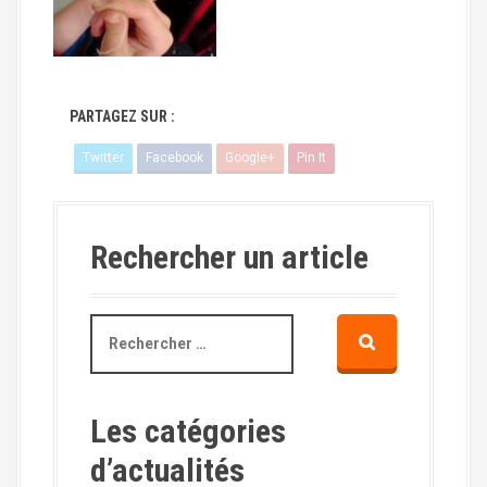
PARTAGEZ SUR :
Twitter
Facebook
Google+
Pin It
Rechercher un article
R
e
c
h
e
Les catégories
r
d’actualités
c
h