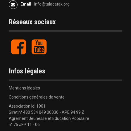
Email
info@talacatak.org
Réseaux sociaux
F
Y
a
o
c
u
e
t
b
u
Infos légales
o
b
o
e
k
Mentions légales
Conditions générales de vente
Association loi 1901
Siret n° 480 534 049 00030 - APE 94 99 Z
Agrément Jeunesse et Education Populaire
n° 75 JEP 11 - 06