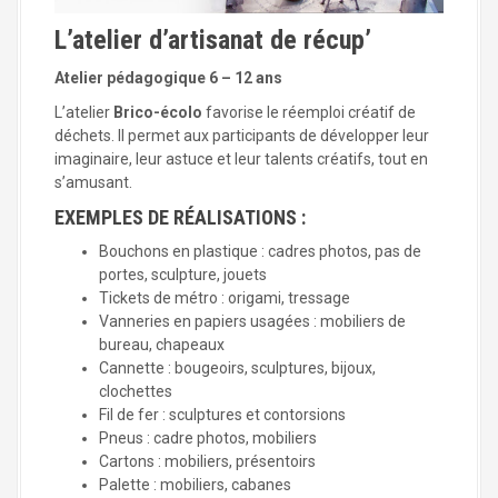
a
l
L’atelier d’artisanat de récup’
Atelier pédagogique 6 – 12 ans
L’atelier
Brico-écolo
favorise le réemploi créatif de
déchets. Il permet aux participants de développer leur
imaginaire, leur astuce et leur talents créatifs, tout en
s’amusant.
EXEMPLES DE RÉALISATIONS :
Bouchons en plastique : cadres photos, pas de
portes, sculpture, jouets
Tickets de métro : origami, tressage
Vanneries en papiers usagées : mobiliers de
bureau, chapeaux
Cannette : bougeoirs, sculptures, bijoux,
clochettes
Fil de fer : sculptures et contorsions
Pneus : cadre photos, mobiliers
Cartons : mobiliers, présentoirs
Palette : mobiliers, cabanes