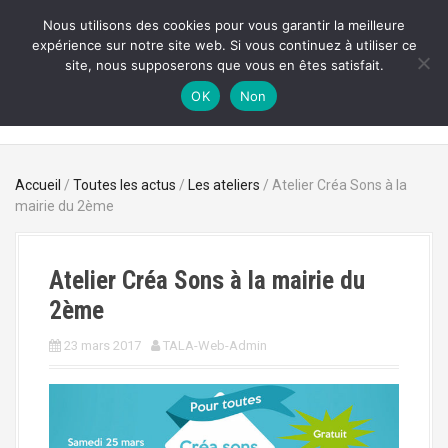
A
Nous utilisons des cookies pour vous garantir la meilleure
l
expérience sur notre site web. Si vous continuez à utiliser ce
TALACATAK
l
site, nous supposerons que vous en êtes satisfait.
e
Musique, Art & Environnement
r
OK
Non
a
u
c
o
Accueil
/
Toutes les actus
/
Les ateliers
/ Atelier Créa Sons à la
n
mairie du 2ème
t
e
n
Atelier Créa Sons à la mairie du
u
p
2ème
r
i
23 mars 2017
TALA-Web-Admin
n
c
i
p