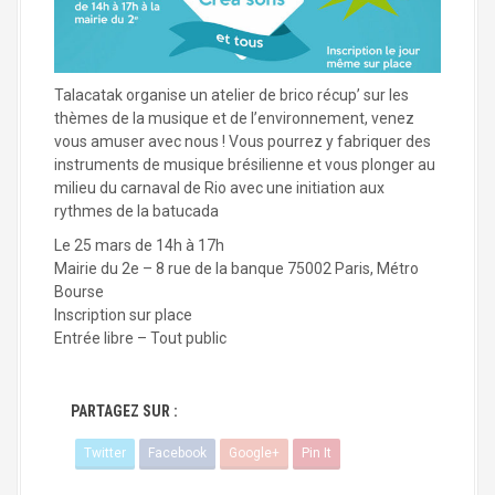
a
l
Talacatak organise un atelier de brico récup’ sur les
thèmes de la musique et de l’environnement, venez
vous amuser avec nous ! Vous pourrez y fabriquer des
instruments de musique brésilienne et vous plonger au
milieu du carnaval de Rio avec une initiation aux
rythmes de la batucada
Le 25 mars de 14h à 17h
Mairie du 2e – 8 rue de la banque 75002 Paris, Métro
Bourse
Inscription sur place
Entrée libre – Tout public
PARTAGEZ SUR :
Twitter
Facebook
Google+
Pin It