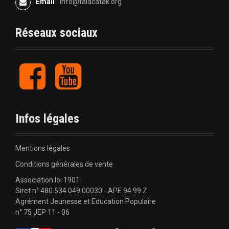
Email
info@talacatak.org
o
n
Réseaux sociaux
d
F
Y
e
a
o
c
u
l
e
t
b
u
'
Infos légales
o
b
o
e
a
k
Mentions légales
r
Conditions générales de vente
Association loi 1901
t
Siret n° 480 534 049 00030 - APE 94 99 Z
Agrément Jeunesse et Education Populaire
i
n° 75 JEP 11 - 06