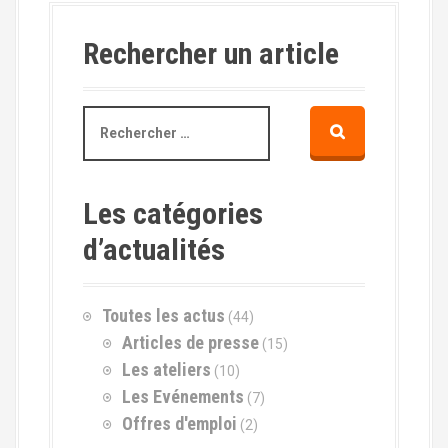
Rechercher un article
R
e
c
h
e
Les catégories
r
d’actualités
c
h
e
p
Toutes les actus
(44)
o
Articles de presse
(15)
u
r
Les ateliers
(10)
Les Evénements
(7)
:
Offres d'emploi
(2)