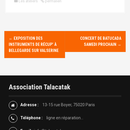
Les ateliers
permalien
N
←
EXPOSITION DES
CONCERT DE BATUCADA
INSTRUMENTS DE RÉCUP’ À
SAMEDI PROCHAIN
→
a
BELLEGARDE SUR VALSERINE
v
i
g
Association Talacatak
a
Adresse :
13-15 rue Boyer, 75020 Paris
t
Téléphone :
ligne en réparation...
i