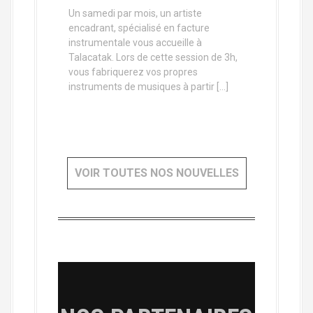
Un samedi par mois, un artiste
encadrant, spécialisé en facture
instrumentale vous accueille à
Talacatak. Lors de cette session de 3h,
vous fabriquerez vos propres
instruments de musiques à partir […]
VOIR TOUTES NOS NOUVELLES