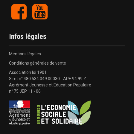
F
Y
e
a
o
c
u
l
e
t
b
u
'
Infos légales
o
b
o
e
a
k
Mentions légales
r
Conditions générales de vente
Association loi 1901
t
Siret n° 480 534 049 00030 - APE 94 99 Z
Agrément Jeunesse et Education Populaire
i
n° 75 JEP 11 - 06
c
l
e