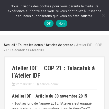
A
Nous utilisons des cookies pour vous garantir la meilleure
l
expérience sur notre site web. Si vous continuez à utiliser ce
TALACATAK
l
site, nous supposerons que vous en êtes satisfait.
e
Musique, Art & Environnement
r
OK
Non
a
u
c
o
Accueil
/
Toutes les actus
/
Articles de presse
/ Atelier IDF – COP
n
21 : Talacatak à l’Atelier IDF
t
e
n
Atelier IDF – COP 21 : Talacatak à
u
p
l’Atelier IDF
r
i
22 mars 2016
service-com2
n
c
Atelier IDF – Article du 30 novembre 2015
i
« Tout au long de l’année 2015, l’Atelier s’est engagé
p
pour le climat : co-organisation du cycle BeeoCop21,