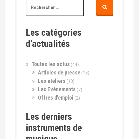
R
e
c
h
e
Les catégories
r
d’actualités
c
h
e
p
Toutes les actus
(44)
o
Articles de presse
(15)
u
r
Les ateliers
(10)
Les Evénements
(7)
:
Offres d'emploi
(2)
Les derniers
instruments de
musique