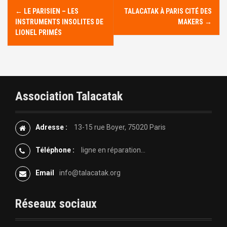
N
←
LE PARISIEN – LES
TALACATAK À PARIS CITÉ DES
INSTRUMENTS INSOLITES DE
MAKERS
→
a
LIONEL PRIMÉS
v
i
g
Association Talacatak
a
Adresse :
13-15 rue Boyer, 75020 Paris
t
Téléphone :
ligne en réparation...
i
Email
info@talacatak.org
o
n
Réseaux sociaux
d