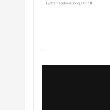
TwitterFacebookGoogle+Pin It