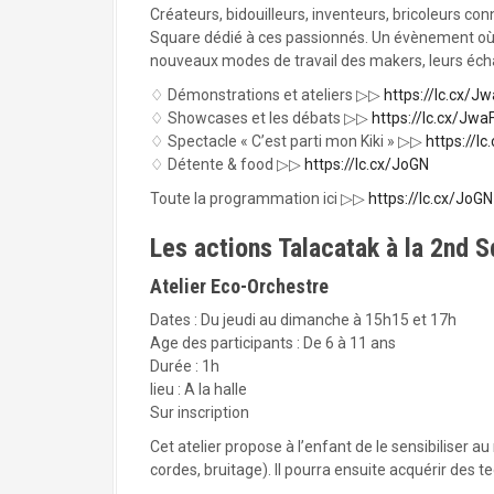
Créateurs, bidouilleurs, inventeurs, bricoleurs co
Square dédié à ces passionnés. Un évènement où s
nouveaux modes de travail des makers, leurs écha
♢ Démonstrations et ateliers ▷▷
https://lc.cx/J
♢ Showcases et les débats ▷▷
https://lc.cx/Jwa
♢ Spectacle « C’est parti mon Kiki » ▷▷
https://l
♢ Détente & food ▷▷
https://lc.cx/JoGN
Toute la programmation ici ▷▷
https://lc.cx/JoGN
Les actions Talacatak à la 2nd 
Atelier Eco-Orchestre
Dates : Du jeudi au dimanche à 15h15 et 17h
Age des participants : De 6 à 11 ans
Durée : 1h
lieu : A la halle
Sur inscription
Cet atelier propose à l’enfant de le sensibiliser 
cordes, bruitage). Il pourra ensuite acquérir des t