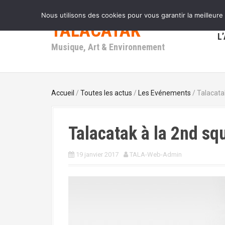
A
Nous utilisons des cookies pour vous garantir la meilleure
l
TALACATAK
l
L
e
Musique, Art & Environnement
r
a
u
c
o
Accueil
/
Toutes les actus
/
Les Evénements
/ Talacata
n
t
e
Talacatak à la 2nd s
n
u
p
19 janvier 2017
TALA-Web-Admin
r
i
n
c
i
p