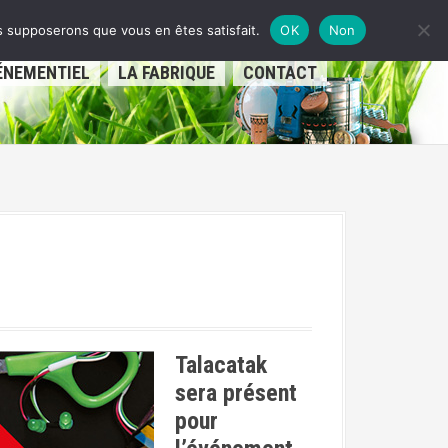
us supposerons que vous en êtes satisfait.
OK
Non
ÉNEMENTIEL
LA FABRIQUE
CONTACT
Talacatak
sera présent
pour