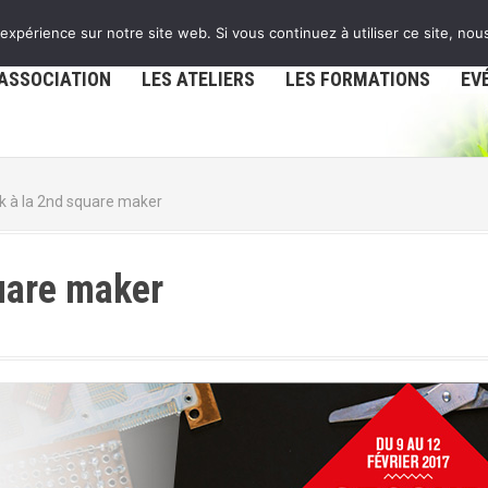
 expérience sur notre site web. Si vous continuez à utiliser ce site, no
’ASSOCIATION
LES ATELIERS
LES FORMATIONS
EV
k à la 2nd square maker
quare maker