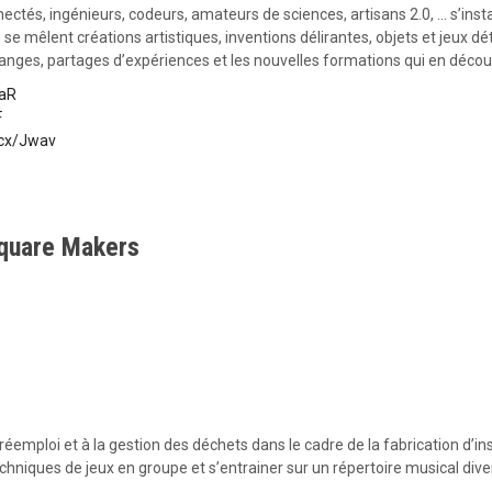
nnectés, ingénieurs, codeurs, amateurs de sciences, artisans 2.0, … s’in
e mêlent créations artistiques, inventions délirantes, objets et jeux 
nges, partages d’expériences et les nouvelles formations qui en décou
waR
F
c.cx/Jwav
Square Makers
au réemploi et à la gestion des déchets dans le cadre de la fabrication d
echniques de jeux en groupe et s’entrainer sur un répertoire musical diver