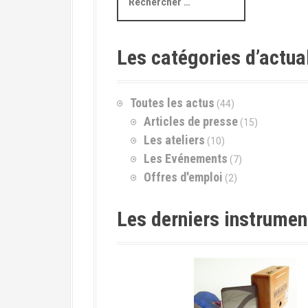
e
c
h
e
Les catégories d’actua
r
c
h
Toutes les actus
(44)
e
p
Articles de presse
(15)
o
Les ateliers
(10)
u
Les Evénements
(7)
r
Offres d'emploi
(2)
:
Les derniers instrume