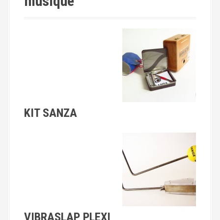
musique
i
n
d
e
s
KIT SANZA
a
r
t
i
c
VIBRASLAP PLEXI