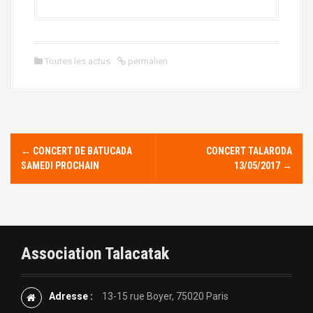
Toutes les actus
permalien
N
←
CONCERT DE BATUCADA
CONCERT TALARODA
SAMEDI PROCHAIN
13/05/2017
→
a
v
i
Association Talacatak
g
a
Adresse :
13-15 rue Boyer, 75020 Paris