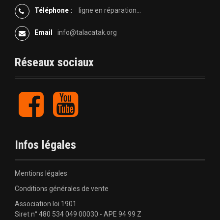
t
Téléphone :
ligne en réparation...
i
Email
info@talacatak.org
o
Réseaux sociaux
n
d
F
Y
a
o
e
c
u
e
t
l
b
u
Infos légales
o
b
'
o
e
k
a
Mentions légales
Conditions générales de vente
r
Association loi 1901
Siret n° 480 534 049 00030 - APE 94 99 Z