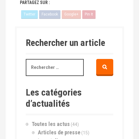
PARTAGEZ SUR :
Twitter
Facebook
Google+
Pin It
Rechercher un article
R
e
c
h
e
Les catégories
r
d’actualités
c
h
e
p
Toutes les actus
(44)
o
Articles de presse
(15)
u