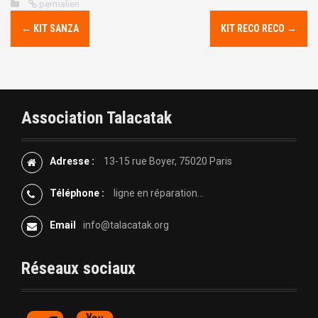
permalien
N
←
KIT SANZA
KIT RECO RECO
→
a
v
i
Association Talacatak
g
Adresse :
13-15 rue Boyer, 75020 Paris
a
Téléphone :
ligne en réparation...
t
Email
info@talacatak.org
i
o
Réseaux sociaux
n
F
Y