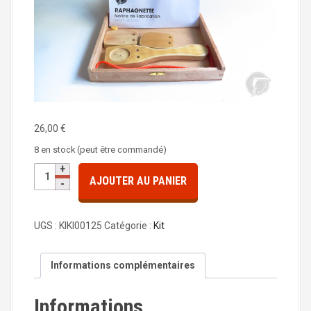
a
l
26,00
€
8 en stock (peut être commandé)
q
AJOUTER AU PANIER
u
a
n
UGS :
KIKI00125
Catégorie :
Kit
t
i
t
Informations complémentaires
é
d
Informations
e