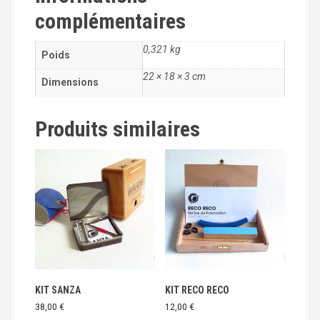
K
complémentaires
I
T
C
0,321 kg
Poids
A
22 × 18 × 3 cm
S
Dimensions
T
A
Produits similaires
G
N
E
T
T
E
KIT SANZA
KIT RECO RECO
38,00
€
12,00
€