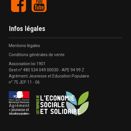
d
a
o
c
u
e
e
t
b
u
l
Infos légales
o
b
o
e
'
k
Mentions légales
a
Conditions générales de vente
Association loi 1901
r
Siret n° 480 534 049 00030 - APE 94 99 Z
Agrément Jeunesse et Education Populaire
t
n° 75 JEP 11 - 06
i
c
l
e