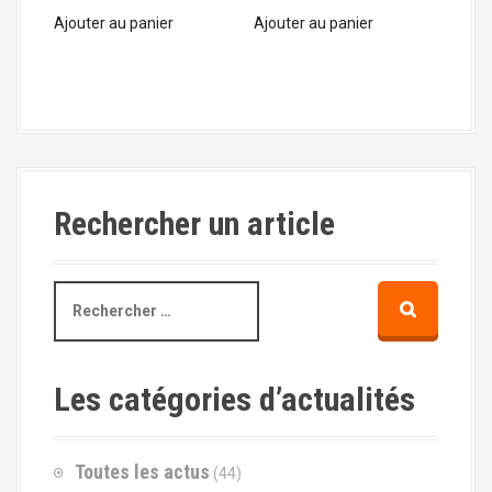
Ajouter au panier
Ajouter au panier
Rechercher un article
R
e
c
h
e
Les catégories d’actualités
r
c
h
Toutes les actus
(44)
e