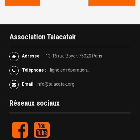
a
v
i
Association Talacatak
g
Adresse :
13-15 rue Boyer, 75020 Paris
a
Téléphone :
ligne en réparation...
t
Email
info@talacatak.org
i
o
Réseaux sociaux
n
F
Y
d
a
o
c
u