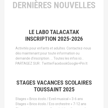
DERNIÈRES NOUVELLES
LE LABO TALACATAK
INSCRIPTION 2025-2026
Activités pour enfants et adultes. Contactez-nous
dès maintenant pour toute information ou
demande d’inscription. … Toutes les infos ici…
PARTAGEZ SUR : TwitterFacebookGoogle+Pin It
STAGES VACANCES SCOLAIRES
TOUSSAINT 2025
Stages « Brico écolo / Eveil musical » 3-6 ans
Stages « Brico écolo / Eco orchestre » 7-12 ans