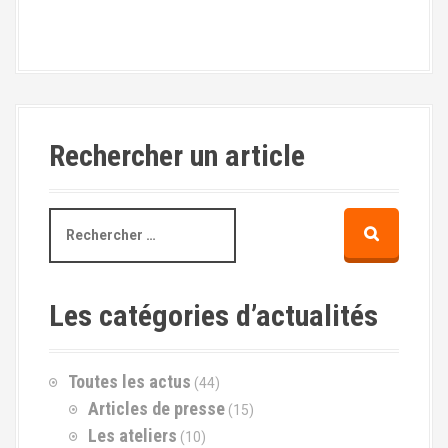
Rechercher un article
R
e
c
h
e
Les catégories d’actualités
r
c
h
Toutes les actus
(44)
e
p
Articles de presse
(15)
o
Les ateliers
(10)