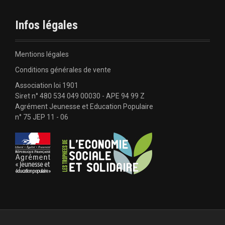
e
e
t
b
u
l
Infos légales
o
b
o
e
'
k
Mentions légales
a
Conditions générales de vente
Association loi 1901
r
Siret n° 480 534 049 00030 - APE 94 99 Z
Agrément Jeunesse et Education Populaire
t
n° 75 JEP 11 - 06
i
c
l
e