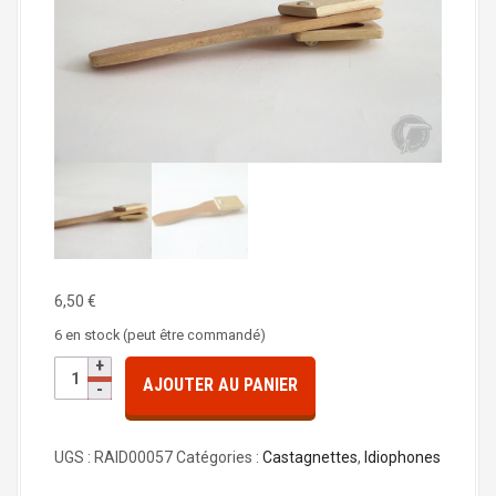
a
l
6,50
€
6 en stock (peut être commandé)
q
AJOUTER AU PANIER
u
a
n
UGS :
RAID00057
Catégories :
Castagnettes
,
Idiophones
t
i