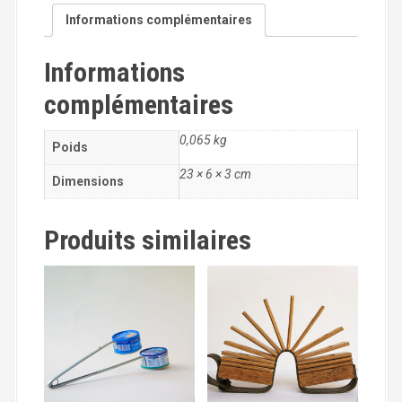
t
Informations complémentaires
é
d
Informations
e
R
complémentaires
A
P
H
0,065 kg
Poids
A
23 × 6 × 3 cm
G
Dimensions
N
E
Produits similaires
T
T
E