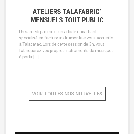
ATELIERS TALAFABRIC’
MENSUELS TOUT PUBLIC
Un samedi par mois, un artiste encadrant,
spécialisé en facture instrumentale vous accueille
à Talacatak. Lors de cette session de 3h, vous
fabriquerez vos propres instruments de musiques
à partir […]
VOIR TOUTES NOS NOUVELLES