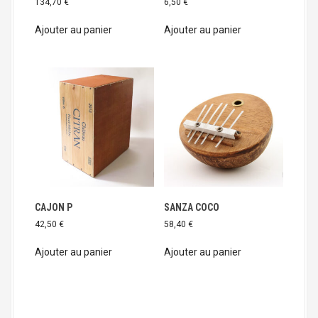
134,70
€
6,50
€
Y
D
Ajouter au panier
Ajouter au panier
R
U
M
CAJON P
SANZA COCO
42,50
€
58,40
€
Ajouter au panier
Ajouter au panier