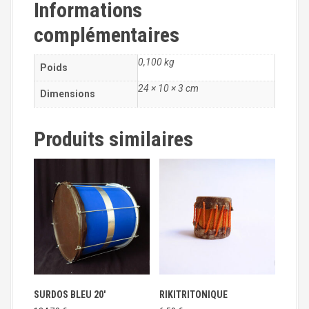
Informations
e
T
complémentaires
A
M
B
0,100 kg
Poids
O
24 × 10 × 3 cm
U
Dimensions
R
T
Produits similaires
I
B
E
T
A
I
N
/
M
O
N
K
SURDOS BLEU 20′
RIKITRITONIQUE
E