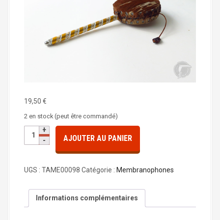
a
l
19,50
€
2 en stock (peut être commandé)
q
AJOUTER AU PANIER
u
a
n
UGS :
TAME00098
Catégorie :
Membranophones
t
i
t
Informations complémentaires
é
d