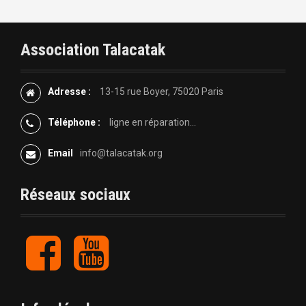
v
i
Association Talacatak
g
a
Adresse :
13-15 rue Boyer, 75020 Paris
t
Téléphone :
ligne en réparation...
i
Email
info@talacatak.org
o
Réseaux sociaux
n
d
F
Y
a
o
e
c
u
e
t
l
b
u