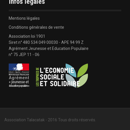
Infos légales
o
b
'
o
e
k
a
Mentions légales
Conditions générales de vente
r
Association loi 1901
Siret n° 480 534 049 00030 - APE 94 99 Z
t
Agrément Jeunesse et Education Populaire
n° 75 JEP 11 - 06
i
c
l
e
Association Talacatak - 2016 Tous droits réservés.