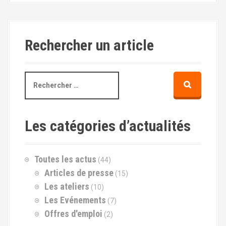
Rechercher un article
R
e
c
h
e
Les catégories d’actualités
r
c
h
Toutes les actus
(44)
e
p
Articles de presse
(15)
o
Les ateliers
(10)
u
Les Evénements
(7)
r
Offres d'emploi
(2)
: