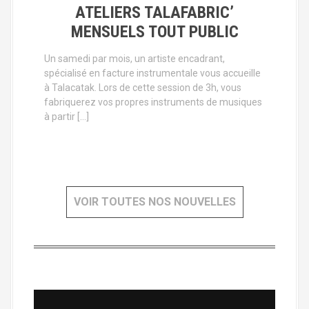
ATELIERS TALAFABRIC’
MENSUELS TOUT PUBLIC
Un samedi par mois, un artiste encadrant,
spécialisé en facture instrumentale vous accueille
à Talacatak. Lors de cette session de 3h, vous
fabriquerez vos propres instruments de musiques
à partir […]
VOIR TOUTES NOS NOUVELLES