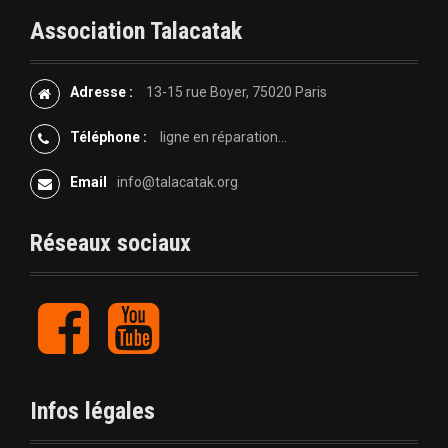
i
Association Talacatak
g
Adresse :
13-15 rue Boyer, 75020 Paris
a
Téléphone :
ligne en réparation...
t
Email
info@talacatak.org
i
o
Réseaux sociaux
n
F
Y
d
a
o
c
u
e
e
t
b
u
l
Infos légales
o
b
o
e