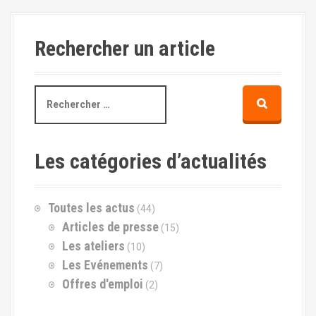
Rechercher un article
R
e
c
h
e
Les catégories d’actualités
r
c
h
Toutes les actus
(44)
e
p
Articles de presse
(15)
o
Les ateliers
(10)
u
Les Evénements
(7)
r
Offres d'emploi
(2)
: