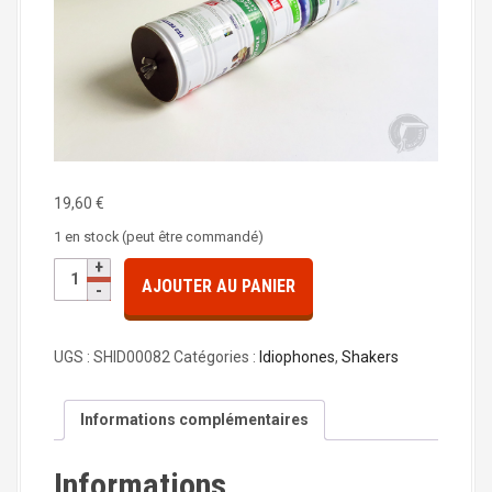
a
l
19,60
€
1 en stock (peut être commandé)
q
AJOUTER AU PANIER
u
a
n
UGS :
SHID00082
Catégories :
Idiophones
,
Shakers
t
i
t
Informations complémentaires
é
d
Informations
e