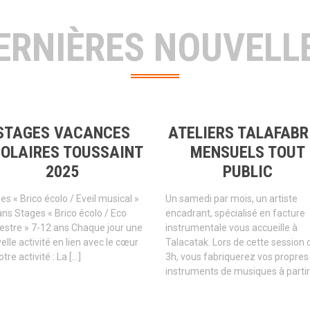
ERNIÈRES NOUVELL
STAGES VACANCES
ATELIERS TALAFABR
OLAIRES TOUSSAINT
MENSUELS TOUT
2025
PUBLIC
es « Brico écolo / Eveil musical »
Un samedi par mois, un artiste
ans Stages « Brico écolo / Eco
encadrant, spécialisé en facture
estre » 7-12 ans Chaque jour une
instrumentale vous accueille à
elle activité en lien avec le cœur
Talacatak. Lors de cette session 
tre activité : La […]
3h, vous fabriquerez vos propres
instruments de musiques à partir