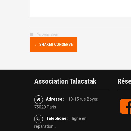
permalien
N
←
SHAKER CONSERVE
a
v
i
Association Talacatak
Rése
g
Adresse :
13-15 rue Boyer,
a
75020 Paris
t
Téléphone :
ligne en
réparation...
i