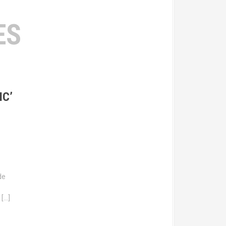
ES
IC’
de
 […]