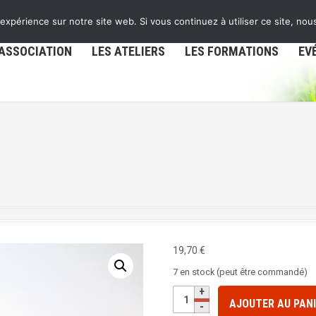
 expérience sur notre site web. Si vous continuez à utiliser ce site, no
’ASSOCIATION
LES ATELIERS
LES FORMATIONS
EV
19,70
€
7 en stock (peut être commandé)
q
AJOUTER AU PAN
u