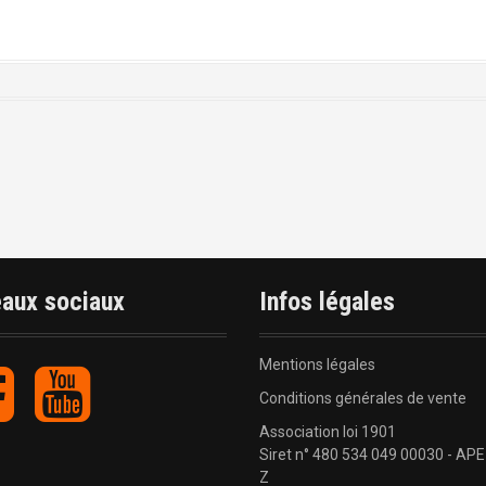
aux sociaux
Infos légales
Mentions légales
F
Y
a
o
Conditions générales de vente
c
u
Association loi 1901
e
t
Siret n° 480 534 049 00030 - APE
b
u
Z
o
b