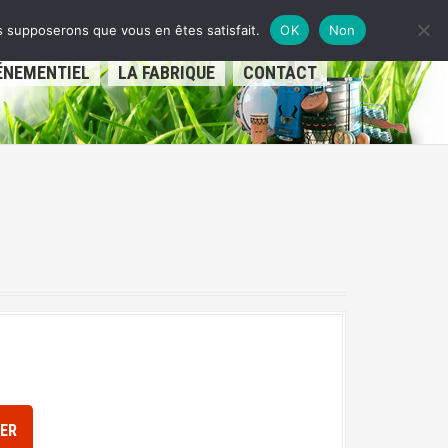
us supposerons que vous en êtes satisfait.
OK
Non
ÉNEMENTIEL
LA FABRIQUE
CONTACT
IER