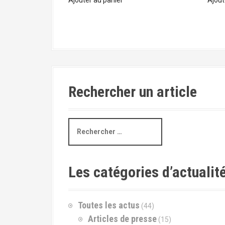
Rechercher un article
R
e
c
h
e
Les catégories d’actualit
r
c
h
Toutes les actus
(44)
e
p
Articles de presse
(15)