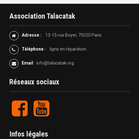
v
i
Association Talacatak
g
Adresse :
13-15 rue Boyer, 75020 Paris
a
Téléphone :
ligne en réparation...
t
Email
info@talacatak.org
i
o
Réseaux sociaux
n
F
Y
d
a
o
c
u
e
e
t
b
u
l
Infos légales
o
b