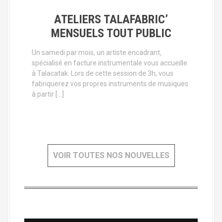
ATELIERS TALAFABRIC’
MENSUELS TOUT PUBLIC
Un samedi par mois, un artiste encadrant,
spécialisé en facture instrumentale vous accueille
à Talacatak. Lors de cette session de 3h, vous
fabriquerez vos propres instruments de musiques
à partir […]
VOIR TOUTES NOS NOUVELLES