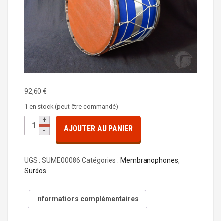
a
l
92,60
€
1 en stock (peut être commandé)
q
AJOUTER AU PANIER
u
a
n
UGS :
SUME00086
Catégories :
Membranophones
,
t
Surdos
i
t
é
Informations complémentaires
d
e