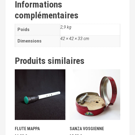
Informations
S
U
complémentaires
R
D
O
2,9 kg
Poids
S
42 × 42 × 33 cm
B
Dimensions
L
E
Produits similaires
U
1
6
'
FLUTE MAPPA
SANZA VOSGIENNE