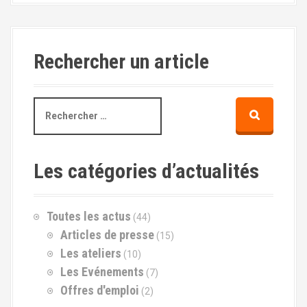
Rechercher un article
R
e
c
h
e
Les catégories d’actualités
r
c
h
Toutes les actus
(44)
e
p
Articles de presse
(15)
o
Les ateliers
(10)
u
Les Evénements
(7)
r
Offres d'emploi
(2)
: