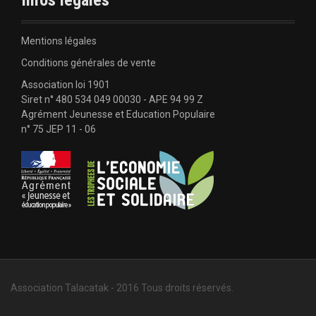
l
o
b
o
e
'
k
Mentions légales
a
Conditions générales de vente
Association loi 1901
r
Siret n° 480 534 049 00030 - APE 94 99 Z
Agrément Jeunesse et Education Populaire
t
n° 75 JEP 11 - 06
i
c
l
e
Association Talacatak - 2016 Tous droits réservés.