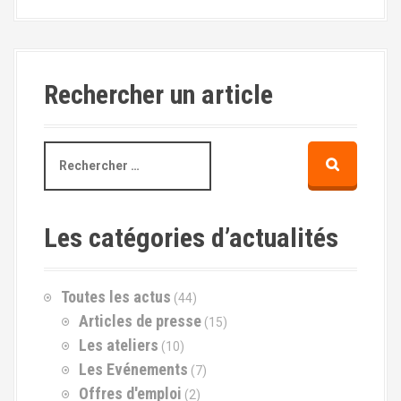
Rechercher un article
R
e
c
h
e
Les catégories d’actualités
r
c
h
Toutes les actus
(44)
e
p
Articles de presse
(15)
o
Les ateliers
(10)
u
Les Evénements
(7)
r
Offres d'emploi
(2)