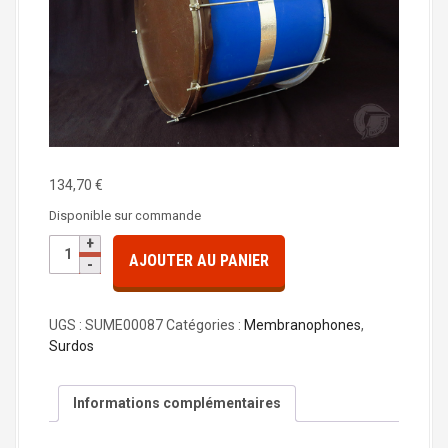
a
l
134,70
€
Disponible sur commande
q
AJOUTER AU PANIER
u
a
n
UGS :
SUME00087
Catégories :
Membranophones
,
t
Surdos
i
t
é
Informations complémentaires
d
e