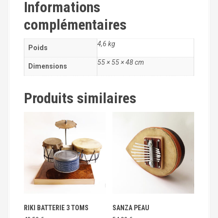
Informations
S
U
complémentaires
R
D
O
4,6 kg
Poids
S
55 × 55 × 48 cm
B
Dimensions
L
E
Produits similaires
U
2
0
'
RIKI BATTERIE 3 TOMS
SANZA PEAU