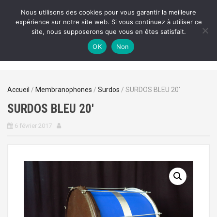
A
Nous utilisons des cookies pour vous garantir la meilleure
l
expérience sur notre site web. Si vous continuez à utiliser ce
TALACATAK
l
site, nous supposerons que vous en êtes satisfait.
e
Musique, Art & Environnement
r
OK
Non
a
u
c
o
Accueil
/
Membranophones
/
Surdos
/ SURDOS BLEU 20′
n
SURDOS BLEU 20′
t
e
6 février 2017
n
u
p
r
i
n
c
i
p