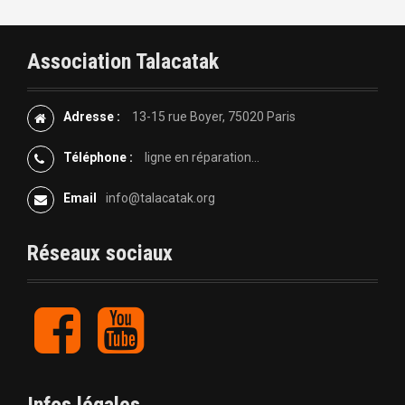
v
i
Association Talacatak
g
Adresse :
13-15 rue Boyer, 75020 Paris
a
Téléphone :
ligne en réparation...
t
Email
info@talacatak.org
i
o
Réseaux sociaux
n
F
Y
d
a
o
c
u
e
e
t
b
u
Infos légales