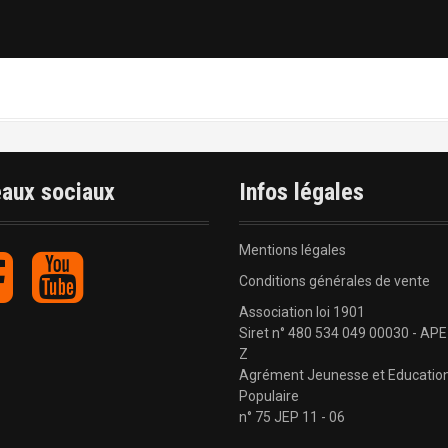
aux sociaux
Infos légales
Mentions légales
F
Y
a
o
Conditions générales de vente
c
u
Association loi 1901
e
t
Siret n° 480 534 049 00030 - APE
b
u
Z
o
b
Agrément Jeunesse et Educatio
o
e
Populaire
k
n° 75 JEP 11 - 06