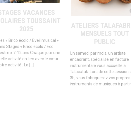
STAGES VACANCES
OLAIRES TOUSSAINT
ATELIERS TALAFABR
2025
MENSUELS TOUT
PUBLIC
es « Brico écolo / Eveil musical »
ans Stages « Brico écolo / Eco
estre » 7-12 ans Chaque jour une
Un samedi par mois, un artiste
elle activité en lien avec le cœur
encadrant, spécialisé en facture
tre activité : La […]
instrumentale vous accueille à
Talacatak. Lors de cette session 
3h, vous fabriquerez vos propres
instruments de musiques à partir