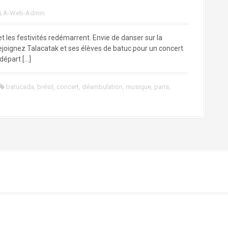
LA-Web-Admin
et les festivités redémarrent. Envie de danser sur la
rejoignez Talacatak et ses élèves de batuc pour un concert
départ […]
batucada
,
brésil
,
concert
,
déambulation
,
musique
,
paris
,