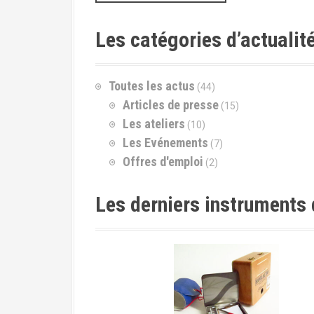
c
h
e
Les catégories d’actualit
r
c
h
Toutes les actus
(44)
e
p
Articles de presse
(15)
o
Les ateliers
(10)
u
Les Evénements
(7)
r
Offres d'emploi
(2)
:
Les derniers instruments