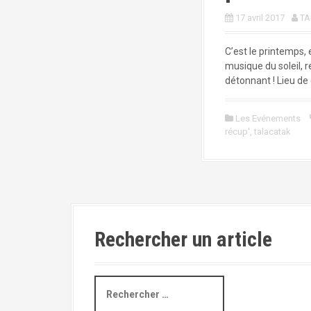
a
l
17 avril 2017
TA
C’est le printemps, 
musique du soleil, 
détonnant ! Lieu de 
Les Evénements
récup'
,
talacatak
Rechercher un article
R
e