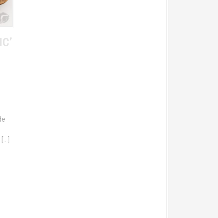
IC’
de
 […]