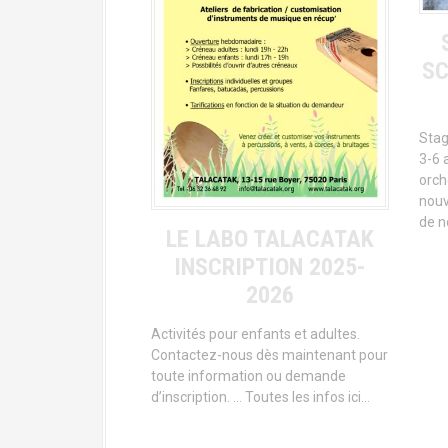
SC
Stag
3-6 
orch
nouv
de no
LE LABO TALACATAK
INSCRIPTION 2025-
2026
Activités pour enfants et adultes.
Contactez-nous dès maintenant pour
toute information ou demande
d’inscription. … Toutes les infos ici…