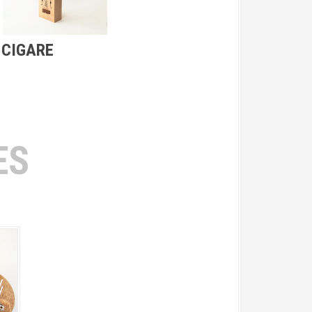
 CIGARE
ES