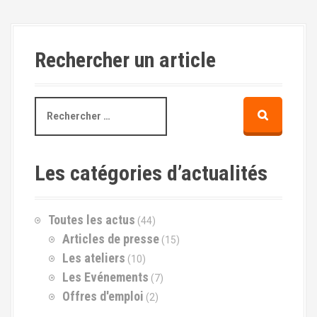
Rechercher un article
R
e
c
h
e
Les catégories d’actualités
r
c
h
Toutes les actus
(44)
e
p
Articles de presse
(15)
o
Les ateliers
(10)
u
Les Evénements
(7)
r
Offres d'emploi
(2)
: