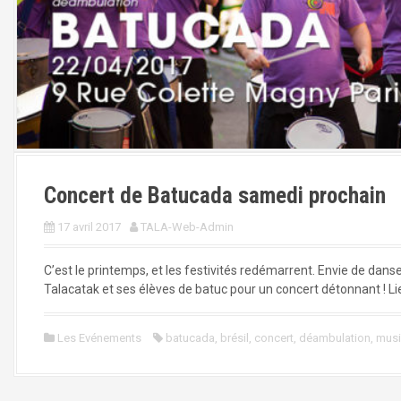
a
l
Concert de Batucada samedi prochain
17 avril 2017
TALA-Web-Admin
C’est le printemps, et les festivités redémarrent. Envie de danse
Talacatak et ses élèves de batuc pour un concert détonnant ! Li
Les Evénements
batucada
,
brésil
,
concert
,
déambulation
,
mus