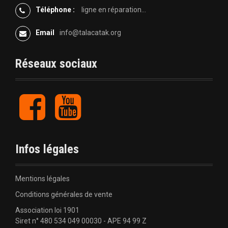
Téléphone :
ligne en réparation...
Email
info@talacatak.org
Réseaux sociaux
F
Y
a
o
c
u
e
t
b
u
Infos légales
o
b
o
e
k
Mentions légales
Conditions générales de vente
Association loi 1901
Siret n° 480 534 049 00030 - APE 94 99 Z