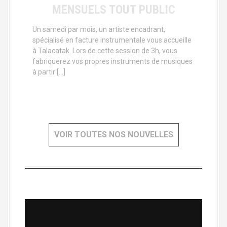
MENSUELS TOUT PUBLIC
Un samedi par mois, un artiste encadrant,
spécialisé en facture instrumentale vous accueille
à Talacatak. Lors de cette session de 3h, vous
fabriquerez vos propres instruments de musiques
à partir […]
VOIR TOUTES NOS NOUVELLES